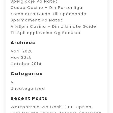
Spelglädje På Nätet
Casoo Casino – Din Personliga
Kompletta Guide Till Spännande
Spelmoment På Nätet
AllySpin Casino – Din Ultimate Guide
Til Spillopplevelse Og Bonuser
Archives
April 2026
May 2025
October 2014
Categories
AI
Uncategorized
Recent Posts
Wettportale Via Cash-Out-Option: