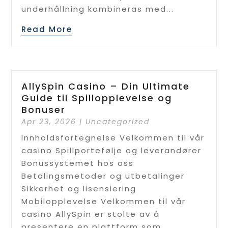
underhållning kombineras med...
Read More
AllySpin Casino – Din Ultimate
Guide til Spillopplevelse og
Bonuser
Apr 23, 2026
|
Uncategorized
Innholdsfortegnelse Velkommen til vår
casino Spillportefølje og leverandører
Bonussystemet hos oss
Betalingsmetoder og utbetalinger
Sikkerhet og lisensiering
Mobilopplevelse Velkommen til vår
casino AllySpin er stolte av å
presentere en plattform som