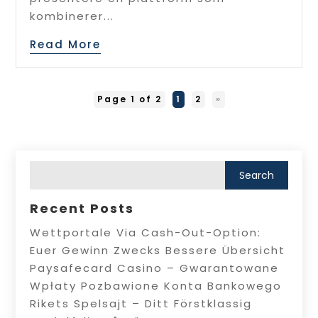
kombinerer...
Read More
Page 1 of 2
1
2
»
Recent Posts
Wettportale Via Cash-Out-Option:
Euer Gewinn Zwecks Bessere Übersicht
Paysafecard Casino – Gwarantowane
Wpłaty Pozbawione Konta Bankowego
Rikets Spelsajt – Ditt Förstklassig