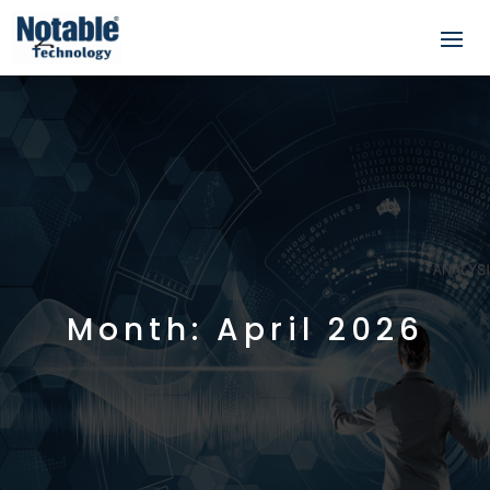
Month:
April 2026