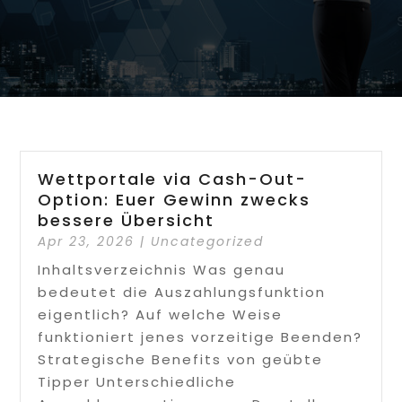
Wettportale via Cash-Out-
Option: Euer Gewinn zwecks
bessere Übersicht
Apr 23, 2026
|
Uncategorized
Inhaltsverzeichnis Was genau
bedeutet die Auszahlungsfunktion
eigentlich? Auf welche Weise
funktioniert jenes vorzeitige Beenden?
Strategische Benefits von geübte
Tipper Unterschiedliche